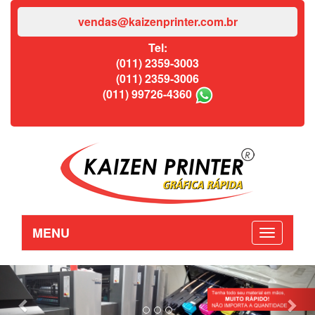
vendas@kaizenprinter.com.br
Tel:
(011) 2359-3003
(011) 2359-3006
(011) 99726-4360
MENU
Previous
Nex